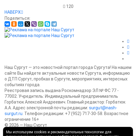
120
НАВЕРХ
Поделиться:
Наш Сургут — это новостной портал города Сургута! На нашем
сайте Вы найдете актуальные новости Сургута, информацию
о ДТП Сургут, пробках в Сургуте, мероприятиях, интересных
событиях города.
Реестровая запись выдана Роскомнадзор ЭЛ № ФС 77 -
77002. Учредитель: Индивидуальный предприниматель
Горбатюк Алексей Андреевич. Главный редактор: Горбатюк
А.А. Адрес электронной почты редакции:
surgut@nash-
surgut.ru
. Телефон редакции: +7 (952) 717-30-58. Возрастное
ограничение 16+
© 2026 — Наш Сургут
Политика конфиденциальности
О нас
Предложить новость
Мы используем cookies и рекомендательные технологии для