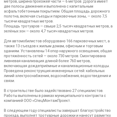
метров, ширина проезжей части — 6 метров. Дорога имеет
две полосы движения и выполнена с капитальным
асфальтобетонным покрытием. Общая площадь дорожного
полотна, включая съезды и парковочные зоны, — около 7,5
тысячи квадратных метров.
Площадь тротуаров — свыше 2,5 тысяч квадратных метров, а
зелёных зон — около 4,7 тысяч квадратных метров.
Для автомобилистов оборудовано 166 парковочных мест, а
также 13 съездов к жилым домам, офисным и торговым
зданиям. Установлены 14 опор наружного освещения, общая
протяжённость сетей — около 730 метров. Смонтирована
ливневая канализация длиной более 760 метров,
включающая дождеприёмные и канализационные колодцы.
Проведена реконструкция инженерных сетей: кабельных
линий электроснабжения, водоснабжения, водоотведения и
связи.
В строительстве было задействовано 27 специалистов.
Работы выполнены в рамках муниципального контракта с
компанией ООО «СпецМонтажПроект.
В следующем году специалисты завершат благоустройство
проезда, выполнят тротуарные дорожки и нанесут разметку.