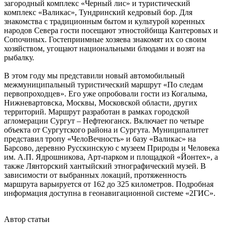
загородный комплекс «Черный лис» и туристический
комплекс «Валикас», Тундринский кедровый бор. Для
знакомства с традиционным бытом и культурой коренных
народов Севера гости посещают этностойбища Кантеровых и
Сопочиных. Гостеприимные хозяева знакомят их со своим
хозяйством, угощают национальными блюдами и возят на
рыбалку.
В этом году мы представили новый автомобильный
межмуниципальный туристический маршрут «По следам
первопроходцев». Его уже опробовали гости из Когалыма,
Нижневартовска, Москвы, Московской области, других
территорий. Маршрут разработан в рамках городской
агломерации Сургут – Нефтеюганск. Включает по четыре
объекта от Сургутского района и Сургута. Муниципалитет
представил тропу «ЧелоВечность» и базу «Валикас» на
Барсово, деревню Русскинскую с музеем Природы и Человека
им. А.П. Ядрошникова, Арт-парком и площадкой «Йонтех», а
также Лянторский хантыйский этнографический музей. В
зависимости от выбранных локаций, протяженность
маршрута варьируется от 162 до 325 километров. Подробная
информация доступна в геонавигационной системе «2ГИС».
Автор статьи