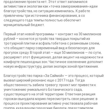
продолжение проекта нет. Этот ответ запомнился
активистам и экологам как «точка замораживания» идеи
благоустройства, но ситуация изменилась. К работе
привлечены три источника финансирования, а со
следующего года темпы полностью обеспечит
муниципальный бюджет.
Первый этап новой программы — контракт на 30 миллионов
рублей — коснется устройства твердых покрытий из
тротуарной плитки и асфальтобетона с резиновым слоем,
что обещает парку современный вид и безопасную для
прогулок среду. Второй этап — еще 50 миллионов — по сути,
расширяет этот функционал, делая акцент на надежности и
комфорте пешеходных зон. Частичное озеленение дополнит
новую инфраструктуру, делая экопарк зоной притяжения.
Благоустройство парка «За Саймой» — это процесс, который
вызвал широкий резонанс еще с 2017 года. Тогда
общественность забила тревогу: проект мог привести к
уничтожению уникального Ботанического сада,
существующего на этой территории. Ответная реакция
горожан вынудила мэрию пересмотреть свое решение: в
процессе проектирования активно участвовала рабочая
группа, куда вошли городские биологи, представители