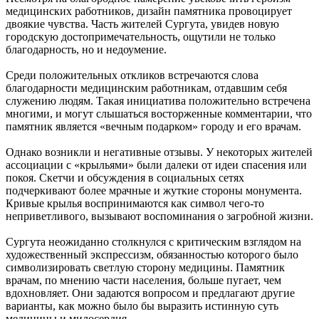
медицинских работников, дизайн памятника провоцирует
двоякие чувства. Часть жителей Сургута, увидев новую
городскую достопримечательность, ощутили не только
благодарность, но и недоумение.
Среди положительных откликов встречаются слова
благодарности медицинским работникам, отдавшим себя
служению людям. Такая инициатива положительно встречена
многими, и могут слышаться восторженные комментарии, что
памятник является «вечным подарком» городу и его врачам.
Однако возникли и негативные отзывы. У некоторых жителей
ассоциации с «крыльями» были далеки от идеи спасения или
покоя. Скетчи и обсуждения в социальных сетях
подчеркивают более мрачные и жуткие стороны монумента.
Кривые крылья воспринимаются как символ чего-то
неприветливого, вызывают воспоминания о загробной жизни.
Сургута неожиданно столкнулся с критическим взглядом на
художественный экспрессизм, обязанностью которого было
символизировать светлую сторону медицины. Памятник
врачам, по мнению части населения, больше пугает, чем
вдохновляет. Они задаются вопросом и предлагают другие
варианты, как можно было бы выразить истинную суть
медицины и милосердия.