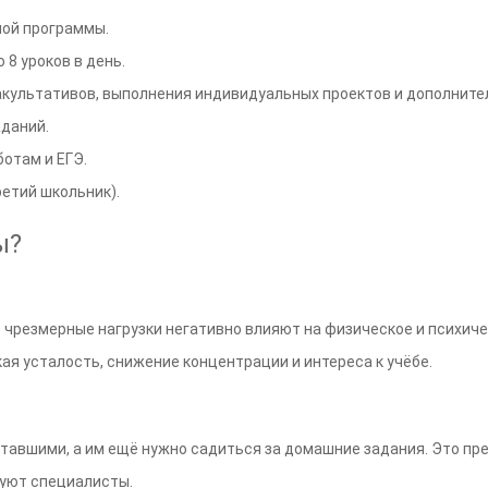
ной программы.
 8 уроков в день.
ультативов, выполнения индивидуальных проектов и дополнител
даний.
отам и ЕГЭ.
етий школьник).
ы?
о чрезмерные нагрузки негативно влияют на физическое и психиче
я усталость, снижение концентрации и интереса к учёбе.
тавшими, а им ещё нужно садиться за домашние задания. Это пр
уют специалисты.