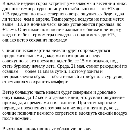
В начале недели город встретит уже знакомый весенний микс:
дневные температуры останутся стабильными — от +13 до
+15 градусов, но из-за северного ветра ощущаться будет едва
ли теплее, чем в апреле. Температура воздуха не поднимется
выше +13, а в ночные часы вновь установится прохлада: до
+1...+6. Ощутимое потепление ожидается ближе к четвергу,
когда столбик термометра ненадолго поднимется до +15,
однако ветер сохранит прохладу.
Синоптическая картина недели будет сопровождаться
продолжительными дождями во вторник и среду —
совокупно за это время выпадет более 15 мм осадков, под
стать бурному началу лета. Среда, 21 мая, станет рекордной по
осадкам — более 11 мм за сутки. Поэтому зонты и
непромокаемая обувь — обязательный атрибут для сургутян,
стремящихся сохранить комфорт.
Ветер большую часть недели будет северным и довольно
ощутимым: до 12 м/c в отдельные дни, что усилит ощущение
прохлады, а временами и влажности. При этом короткие
периоды прояснения возможны в четверг и пятницу, когда
солнце позволит немного согреться и вдохнуть свежий воздух
после дождей.
Выходные вновь принесут облачную погоду,