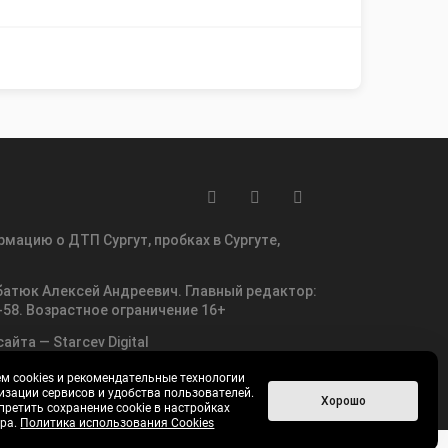
мацию о ДТП Сургут, пробках в Сургуте,
батюк Алексей Андреевич. Главный редактор:
0-58. Возрастное ограничение 16+
айта — Starcev Digital
м cookies и рекомендательные технологии
изации сервисов и удобства пользователей.
Хорошо
претить сохранение cookie в настройках
ера.
Политика использования Cookies