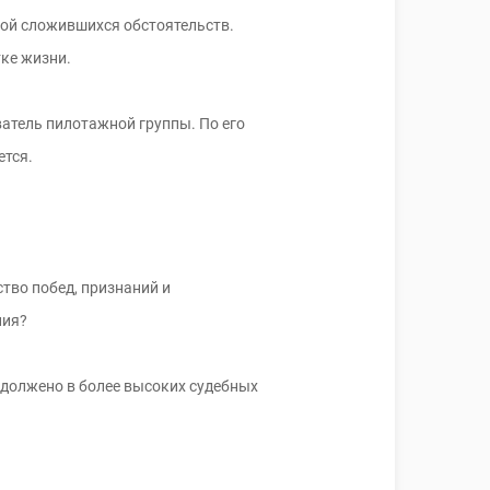
вой сложившихся обстоятельств.
тке жизни.
атель пилотажной группы. По его
ется.
тво побед, признаний и
ния?
одолжено в более высоких судебных