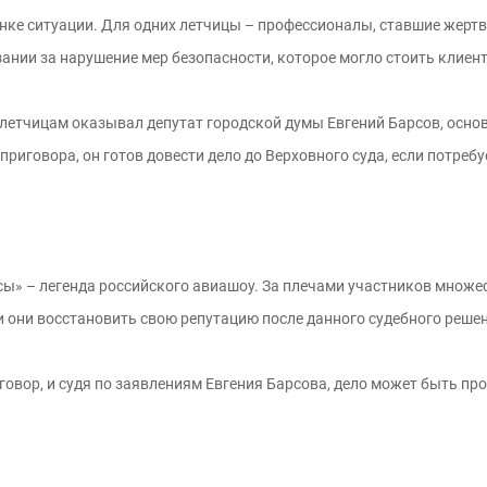
енке ситуации. Для одних летчицы – профессионалы, ставшие жерт
ании за нарушение мер безопасности, которое могло стоить клиен
летчицам оказывал депутат городской думы Евгений Барсов, основ
риговора, он готов довести дело до Верховного суда, если потребу
ы» – легенда российского авиашоу. За плечами участников множес
и они восстановить свою репутацию после данного судебного реше
говор, и судя по заявлениям Евгения Барсова, дело может быть пр