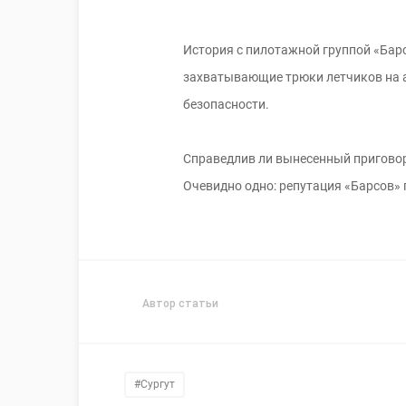
История с пилотажной группой «Бар
захватывающие трюки летчиков на 
безопасности.
Справедлив ли вынесенный приговор?
Очевидно одно: репутация «Барсов» 
Автор статьи
#Сургут