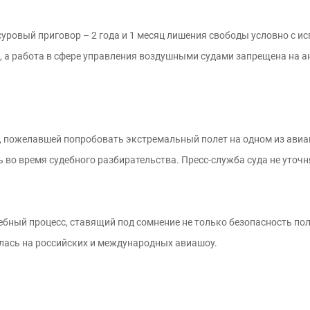
уровый приговор – 2 года и 1 месяц лишения свободы условно с ис
, а работа в сфере управления воздушными судами запрещена на ан
и, пожелавшей попробовать экстремальный полет на одном из авиа
 во время судебного разбирательства. Пресс-служба суда не уточн
бный процесс, ставящий под сомнение не только безопасность пол
илась на российских и международных авиашоу.