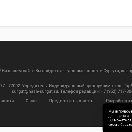
! На нашем сайте Вы найдете актуальные новости Сургута, инфор
77 - 77002. Учредитель: Индивидуальный предприниматель Гор
surgut@nash-surgut.ru
. Телефон редакции: +7 (952) 717-3
ьности
О нас
Предложить новость
Разработка с
Мы используе
для персонал
Вы можете за
своего брауз