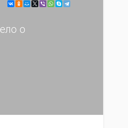
ело о