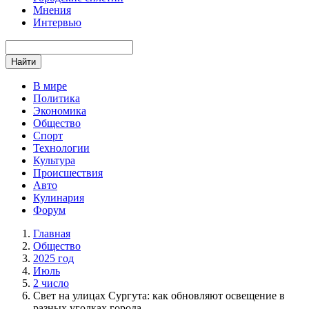
Мнения
Интервью
Найти
В мире
Политика
Экономика
Общество
Спорт
Технологии
Культура
Происшествия
Авто
Кулинария
Форум
Главная
Общество
2025 год
Июль
2 число
Свет на улицах Сургута: как обновляют освещение в
разных уголках города