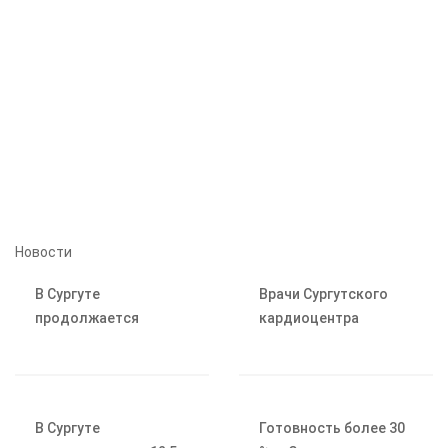
Новости
В Сургуте
Врачи Сургутского
продолжается
кардиоцентра
благоустройство
помогли
парка «За Саймой»
трёхмесячной
девочке с редким
заболеванием сердца
В Сургуте
Готовность более 30