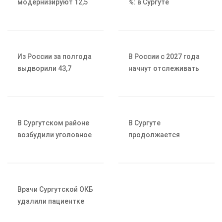
модернизируют 12,5
%: в Сургуте
километра сетей
продолжается
водоотведения
благоустройство
набережной Саймы
Из России за полгода
В России с 2027 года
выдворили 43,7
начнут отслеживать
тысячи иностранных
цены на продукты от
граждан
производителя до
кассы
В Сургутском районе
В Сургуте
возбудили уголовное
продолжается
дело против 18-
масштабная
летнего «дропа»
дорожно-ремонтная
кампания
Врачи Сургутской ОКБ
удалили пациентке
опухоль размером