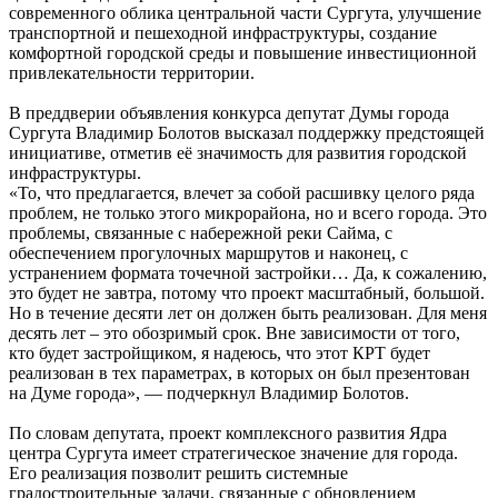
современного облика центральной части Сургута, улучшение
транспортной и пешеходной инфраструктуры, создание
комфортной городской среды и повышение инвестиционной
привлекательности территории.
В преддверии объявления конкурса депутат Думы города
Сургута Владимир Болотов высказал поддержку предстоящей
инициативе, отметив её значимость для развития городской
инфраструктуры.
«То, что предлагается, влечет за собой расшивку целого ряда
проблем, не только этого микрорайона, но и всего города. Это
проблемы, связанные с набережной реки Сайма, с
обеспечением прогулочных маршрутов и наконец, с
устранением формата точечной застройки… Да, к сожалению,
это будет не завтра, потому что проект масштабный, большой.
Но в течение десяти лет он должен быть реализован. Для меня
десять лет – это обозримый срок. Вне зависимости от того,
кто будет застройщиком, я надеюсь, что этот КРТ будет
реализован в тех параметрах, в которых он был презентован
на Думе города», — подчеркнул Владимир Болотов.
По словам депутата, проект комплексного развития Ядра
центра Сургута имеет стратегическое значение для города.
Его реализация позволит решить системные
градостроительные задачи, связанные с обновлением