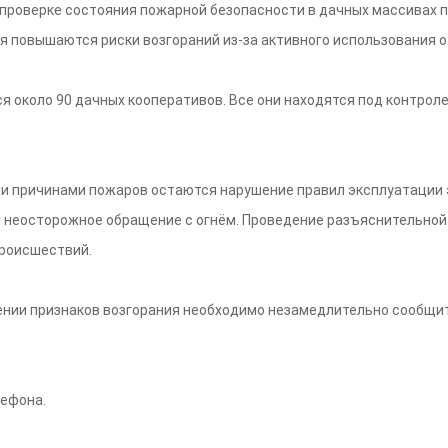
проверке состояния пожарной безопасности в дачных массивах 
мя повышаются риски возгораний из-за активного использования 
я около 90 дачных кооперативов. Все они находятся под контрол
и причинами пожаров остаются нарушение правил эксплуатации 
и неосторожное обращение с огнём. Проведение разъяснительной
происшествий.
нии признаков возгорания необходимо незамедлительно сообщить
;
лефона.