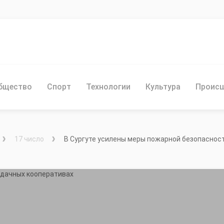
бщество
Спорт
Технологии
Культура
Проис
17 число
В Сургуте усилены меры пожарной безопаснос