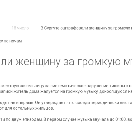
18 число
В Сургуте оштрафовали женщину за громкую 
али женщину за громкую м
 местную жительницу за систематическое нарушение тишины в н
записи житель дома жалуется на громкую музыку, доносящуюся и
одят не впервые. Он утверждает, что соседи периодически выста
рт для остальных жильцов.
и по двум эпизодам. В первом случае музыка звучала до 01:00, в