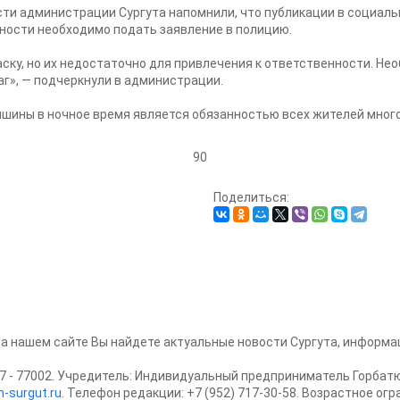
ти администрации Сургута напомнили, что публикации в социаль
ности необходимо подать заявление в полицию.
ску, но их недостаточно для привлечения к ответственности. Не
аг», — подчеркнули в администрации.
ишины в ночное время является обязанностью всех жителей мног
90
Поделиться:
На нашем сайте Вы найдете актуальные новости Сургута, информац
 - 77002. Учредитель: Индивидуальный предприниматель Горбатю
-surgut.ru
. Телефон редакции: +7 (952) 717-30-58. Возрастное ог