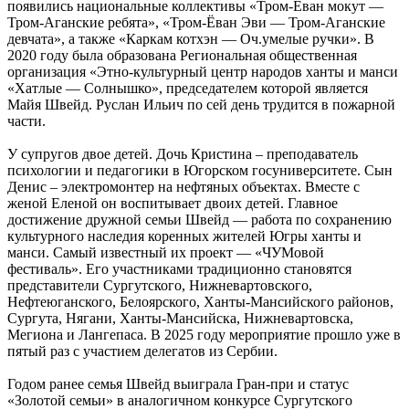
появились национальные коллективы «Тром-Ёван мокут —
Тром-Аганские ребята», «Тром-Ёван Эви — Тром-Аганские
девчата», а также «Каркам котхэн — Оч.умелые ручки». В
2020 году была образована Региональная общественная
организация «Этно-культурный центр народов ханты и манси
«Хатлые — Солнышко», председателем которой является
Майя Швейд. Руслан Ильич по сей день трудится в пожарной
части.
У супругов двое детей. Дочь Кристина – преподаватель
психологии и педагогики в Югорском госуниверситете. Сын
Денис – электромонтер на нефтяных объектах. Вместе с
женой Еленой он воспитывает двоих детей. Главное
достижение дружной семьи Швейд — работа по сохранению
культурного наследия коренных жителей Югры ханты и
манси. Самый известный их проект — «ЧУМовой
фестиваль». Его участниками традиционно становятся
представители Сургутского, Нижневартовского,
Нефтеюганского, Белоярского, Ханты-Мансийского районов,
Сургута, Нягани, Ханты-Мансийска, Нижневартовска,
Мегиона и Лангепаса. В 2025 году мероприятие прошло уже в
пятый раз с участием делегатов из Сербии.
Годом ранее семья Швейд выиграла Гран-при и статус
«Золотой семьи» в аналогичном конкурсе Сургутского