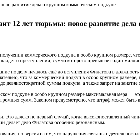
зит 12 лет тюрьмы: новое развитие дела
олучении коммерческого подкупа в особо крупном размере, что
ечь идет о преступлении, сумма которого превышает один миллио
ние по делу началось ещё до вступления Филатова в должность г
чательно, что за коммерческий подкуп в особо крупном размере
о девяностократной суммы подкупа, а также запрет на занятие 
еском подкупе в особо крупном размере максимальная мера — это 
ромных сумм. Законом предусмотрено, что штраф может быть как
и. Это далеко не первый случай, когда высокопоставленный чин
ий делает дело Филатова особенно резонансным.
вания, но версия о том, что нарушения связаны с деятельностью