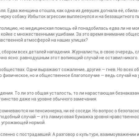
. Едва женщина отошла, как одна из девушек догнала её, сбила с
ерку собаку. Избыток агрессии выплеснулся и на беззащитного п
полицию, но медицинская помощь ей понадобилась едва ли не мо
 койке с множественными ушибами. За это время внимание обще
равственной атмосферой на наших улицах?
 сбором всех деталей нападения. Журналисты, в свою очередь, с
чно ясно: равнодушным этот вопиющий случай не оставил никого.
обществах. Одни выражают сожаление, другие — гнев. Но всех о
ко физическое, но и общественное благополучие — ведь случай н
ения. То ли это общая усталость, то ли нарастающая безнаказан
тоинство даже на уровне обычного замечания.
 сомневаются ни пенсионерка, ни её соседи. Но вопрос о безопас
подобный случай — это лакмусовая бумажка уровня нравственнос
й угрожающей нормой.
ысленно с пострадавшей. А разговор о культуре, взаимоуважении