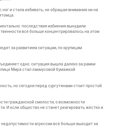
 ног и стала избивать, не обращая внимания ни на
итомца.
ментально: последствия избиения вынудили
ственности всё больше концентрировалось на этом
ледят за развитием ситуации, по крупицам
бъединяет одно: ситуация вышла далеко за рамки
а улице Мира стал лакмусовой бумажкой
ность, но сегодня перед сургутянами стоит простой
ности гражданской смелости, о возможности
ти. И если общество не станет реагировать жёстко и
 и недопустимости агрессии всё больше выходит за