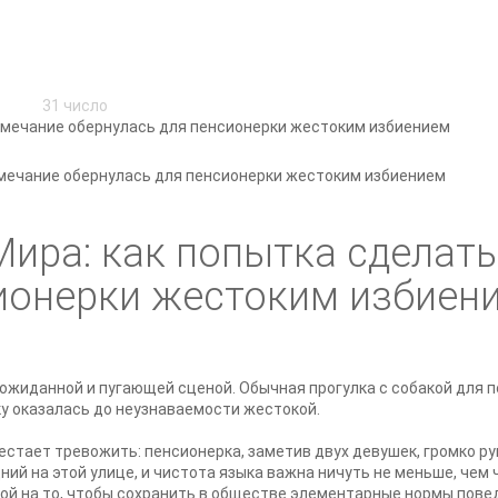
31 число
замечание обернулась для пенсионерки жестоким избиением
Мира: как попытка сделат
сионерки жестоким избиен
неожиданной и пугающей сценой. Обычная прогулка с собакой для
ку оказалась до неузнаваемости жестокой.
рестает тревожить: пенсионерка, заметив двух девушек, громко 
ний на этой улице, и чистота языка важна ничуть не меньше, че
й на то, чтобы сохранить в обществе элементарные нормы пове