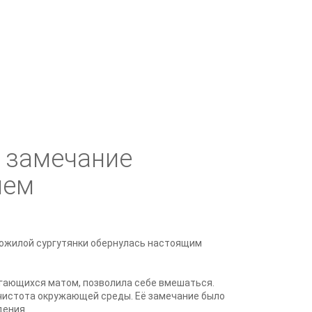
ь замечание
ием
 пожилой сургутянки обернулась настоящим
ругающихся матом, позволила себе вмешаться.
м чистота окружающей среды. Её замечание было
дения.