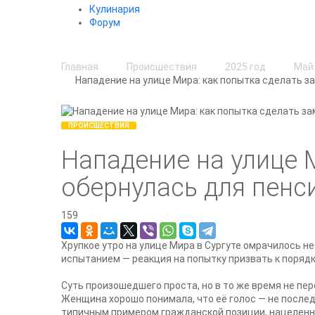
Кулинария
Форум
Главная
Происшествия
2025 год
Май
Нападение на улице Мира: как попытка сделать 
ПРОИСШЕСТВИЯ
Нападение на улице 
обернулась для пен
159
Хрупкое утро на улице Мира в Сургуте омрачилось 
испытанием — реакция на попытку призвать к поряд
Суть произошедшего проста, но в то же время не пе
Женщина хорошо понимала, что её голос — не послед
типичным примером гражданской позиции, нацеленно