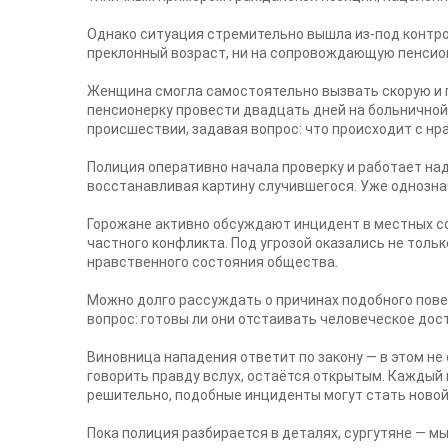
Однако ситуация стремительно вышла из-под контроля
преклонный возраст, ни на сопровождающую пенсион
Женщина смогла самостоятельно вызвать скорую и 
пенсионерку провести двадцать дней на больничной
происшествии, задавая вопрос: что происходит с н
Полиция оперативно начала проверку и работает над
восстанавливая картину случившегося. Уже однозна
Горожане активно обсуждают инцидент в местных со
частного конфликта. Под угрозой оказались не толь
нравственного состояния общества.
Можно долго рассуждать о причинах подобного повед
вопрос: готовы ли они отстаивать человеческое дос
Виновница нападения ответит по закону — в этом не
говорить правду вслух, остаётся открытым. Каждый 
решительно, подобные инциденты могут стать ново
Пока полиция разбирается в деталях, сургутяне — м