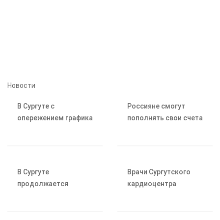
Новости
В Сургуте с
Россияне смогут
опережением графика
пополнять свои счета
обновляют
через банкоматы
внутриквартальные
других банков
проезды
В Сургуте
Врачи Сургутского
продолжается
кардиоцентра
благоустройство
помогли
парка «За Саймой»
трёхмесячной
девочке с редким