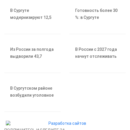
заболеванием сердца
В Сургуте
Готовность более 30
модернизируют 12,5
%: в Сургуте
километра сетей
продолжается
водоотведения
благоустройство
набережной Саймы
Из России за полгода
В России с 2027 года
выдворили 43,7
начнут отслеживать
тысячи иностранных
цены на продукты от
граждан
производителя до
кассы
В Сургутском районе
возбудили уголовное
дело против 18-
летнего «дропа»